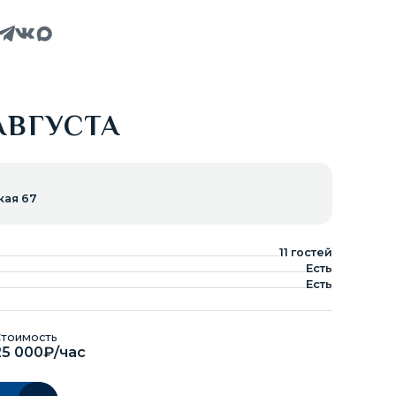
АВГУСТА
кая 67
11
гостей
Есть
Есть
тоимость
25 000₽/час