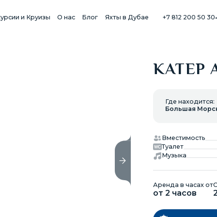
курсии и Круизы
О нас
Блог
Яхты в Дубае
+7 812 200 50 30
КАТЕР 
Где находится:
Большая Морс
Вместимость
Туалет
Музыка
Аренда в часах от
С
от 2 часов